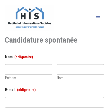
Aller
au
contenu
Candidature spontanée
Nom
Prénom
Nom
M
E-mail
e
s
s
a