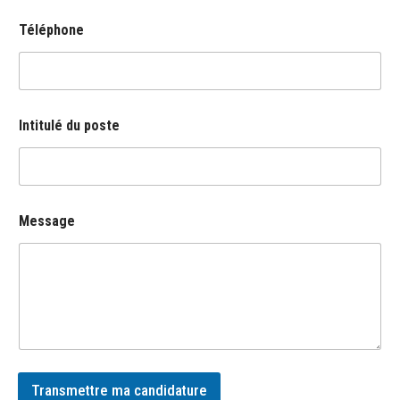
g
e
Téléphone
d
u
I
n
t
i
Intitulé du poste
t
u
l
é
Message
Transmettre ma candidature